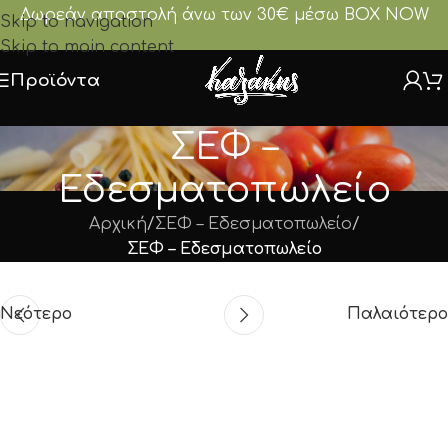
Δωρεάν αποστολή άνω των 30€ μέσω BOX NOW
Skip to navigation
Skip to main content
Προϊόντα
ΣΕΦ –
Εδεσματοπωλείο
Αρχική
/
ΣΕΦ – Εδεσματοπωλείο
/
ΣΕΦ – Εδεσματοπωλείο
Νεότερο
Παλαιότερο