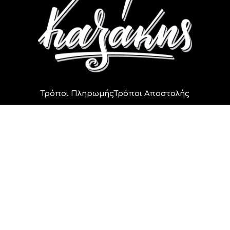
Τρόποι Πληρωμής
Τρόποι Αποστολής
Πολιτική Ακυρώσεων
Πολιτική Επιστροφών
Πολιτική Απορρήτου
Οικογένεια Καζάκη
2014 - 2024 © All rights reserved.
Αρ. Γ.Ε.ΜΗ 162777747000