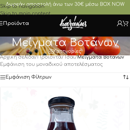
Δωρεάν αποστολή άνω των 30€ μέσω BOX NOW
Skip to navigation
Skip to main content
Προϊόντα
Μείγματα Βοτάνων
Κατηγορίες
Αρχική σελίδα
/
Προϊόντα
/
Τσάι
/
Μείγματα Βοτάνων
Εμφάνιση του μοναδικού αποτελέσματος
Εμφάνιση Φίλτρων