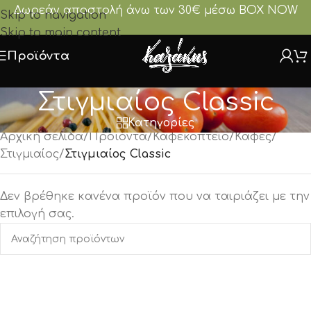
Δωρεάν αποστολή άνω των 30€ μέσω BOX NOW
Skip to navigation
Skip to main content
Προϊόντα
Στιγμιαίος Classic
Κατηγορίες
Αρχική σελίδα
/
Προϊόντα
/
Καφεκοπτείο
/
Καφές
/
Στιγμιαίος
/
Στιγμιαίος Classic
Δεν βρέθηκε κανένα προϊόν που να ταιριάζει με την
επιλογή σας.