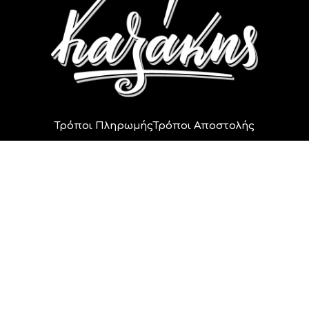
Τρόποι Πληρωμής
Τρόποι Αποστολής
Πολιτική Ακυρώσεων
Πολιτική Επιστροφών
Πολιτική Απορρήτου
Οικογένεια Καζάκη
2014 - 2024 © All rights reserved.
Αρ. Γ.Ε.ΜΗ 162777747000