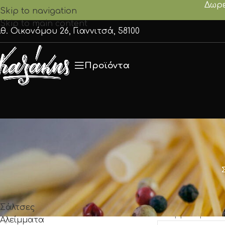
Δωρε
Skip to navigation
Skip to main content
θ. Οικονόμου 26, Γιαννιτσά, 58100
Προϊόντα
ΚΑΤΗΓΟΡΊΕΣ
Αρχική σελίδα
/
Σάλτσες
Δεν βρέθηκε καν
Αλείμματα