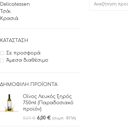
Delicatessen
Τσάι
Κρασιά
ΚΑΤΆΣΤΑΣΗ
Σε προσφορά
Άμεσα διαθέσιμο
ΔΗΜΟΦΙΛΉ ΠΡΟΪΌΝΤΑ
Οίνος Λευκός ξηρός
750ml (Παραδοσιακό
προϊόν)
6,00
€
8,00
€
(συμπ. ΦΠΑ)