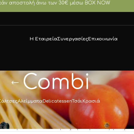
άν αποστολή άνω των 30€ μέσω BOX NOW
Η Εταιρεία
Συνεργασίες
Επικοινωνία
Combi
Σάλτσες
Αλείμματα
Delicatessen
Τσάι
Κρασιά
Προϊόντα
/
Βότανα & Μπαχαρικά
/
Μπαχαρικά
/
Combi
ένα προϊόν που να ταιριάζει με την επιλογή σας.