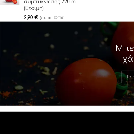
συμπύκνωσης 720 ml
(Έτοιμη)
2,90
€
(συμπ. ΦΠΑ)
Μπε
χά