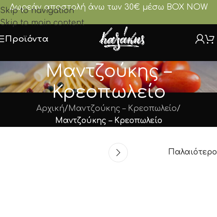
Δωρεάν αποστολή άνω των 30€ μέσω BOX NOW
Skip to navigation
Skip to main content
Προϊόντα
Μαντζούκης –
Κρεοπωλείο
Αρχική
/
Μαντζούκης – Κρεοπωλείο
/
Μαντζούκης – Κρεοπωλείο
Παλαιότερο