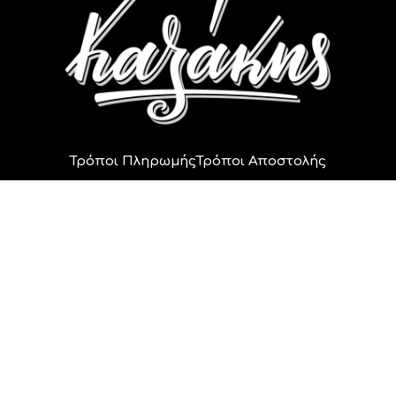
Τρόποι Πληρωμής
Τρόποι Αποστολής
Πολιτική Ακυρώσεων
Πολιτική Επιστροφών
Πολιτική Απορρήτου
Οικογένεια Καζάκη
2014 - 2024 © All rights reserved.
Αρ. Γ.Ε.ΜΗ 162777747000