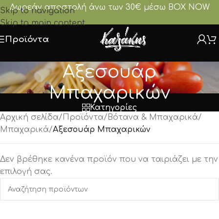
Δωρεάν αποστολή άνω των 30€ μέσω BOX NOW
Skip to navigation
Skip to main content
Προϊόντα
Αξεσουάρ
Μπαχαρικών
Κατηγορίες
Αρχική σελίδα
/
Προϊόντα
/
Βότανα & Μπαχαρικά
/
Μπαχαρικά
/
Αξεσουάρ Μπαχαρικών
Δεν βρέθηκε κανένα προϊόν που να ταιριάζει με την
επιλογή σας.